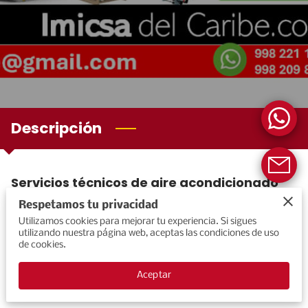
CATALOGO DE EQUIPOS
Descripción
Servicios técnicos de aire acondicionado
Respetamos tu privacidad
¿Tu aire acondicionado pasó a mejor vida en plena
Utilizamos cookies para mejorar tu experiencia. Si sigues
ola de calor?
No desesperes y contacta con Imicsa del
utilizando nuestra página web, aceptas las condiciones de uso
Caribe. Tanto para reparaciones como para nuevas
de cookies.
instalaciones, nuestros servicios incluyen, entre otras
cosas, el suministro de nuevas instalaciones de aire
Aceptar
acondicionado, la sustitución de equipos, ...