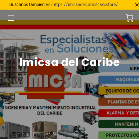
Buscanos tambien en
:https://imicsadelcaribe360.store/
INICIO
FACILIDADES
SERVICIOS
Imicsa del Caribe
NOSOTROS
PRODUCTOS
CONTACTO
SÍGUEME
CATALOGOS DE REFACCIONES