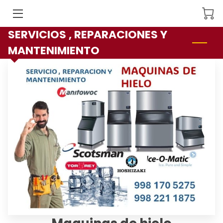
SERVICIOS , REPARACIONES Y
INICIO
MANTENIMIENTO
FACILIDADES
SERVICIOS
NOSOTROS
PRODUCTOS
CONTACTO
SÍGUEME
CATALOGOS DE REFACCIONES