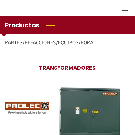
Productos
INICIO
FACILIDADES
PARTES/REFACCIONES/EQUIPOS/ROPA
SERVICIOS
NOSOTROS
TRANSFORMADORES
PRODUCTOS
CONTACTO
SÍGUEME
CATALOGOS DE REFACCIONES