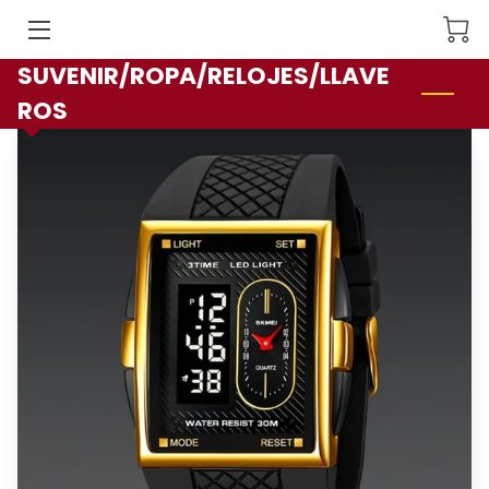
SUVENIR/ROPA/RELOJES/LLAVE
INICIO
ROS
FACILIDADES
SERVICIOS
NOSOTROS
PRODUCTOS
CONTACTO
SÍGUEME
CATALOGOS DE REFACCIONES