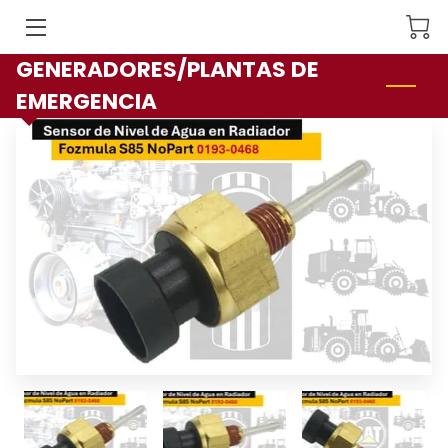
GENERADORES/PLANTAS DE
INICIO
EMERGENCIA
FACILIDADES
SERVICIOS
NOSOTROS
PRODUCTOS
CONTACTO
SÍGUEME
CATALOGOS DE REFACCIONES